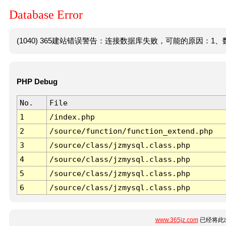
Database Error
(1040) 365建站错误警告：连接数据库失败，可能的原因：1、数
PHP Debug
No.
File
1
/index.php
2
/source/function/function_extend.php
3
/source/class/jzmysql.class.php
4
/source/class/jzmysql.class.php
5
/source/class/jzmysql.class.php
6
/source/class/jzmysql.class.php
www.365jz.com
已经将此