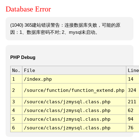
Database Error
(1040) 365建站错误警告：连接数据库失败，可能的原
因：1、数据库密码不对; 2、mysql未启动。
PHP Debug
No.
File
Line
1
/index.php
14
2
/source/function/function_extend.php
324
3
/source/class/jzmysql.class.php
211
4
/source/class/jzmysql.class.php
62
5
/source/class/jzmysql.class.php
94
6
/source/class/jzmysql.class.php
76