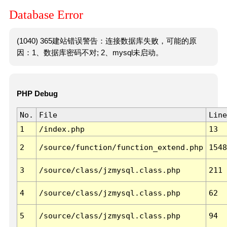
Database Error
(1040) 365建站错误警告：连接数据库失败，可能的原
因：1、数据库密码不对; 2、mysql未启动。
PHP Debug
No.
File
Line
1
/index.php
13
2
/source/function/function_extend.php
1548
3
/source/class/jzmysql.class.php
211
4
/source/class/jzmysql.class.php
62
5
/source/class/jzmysql.class.php
94