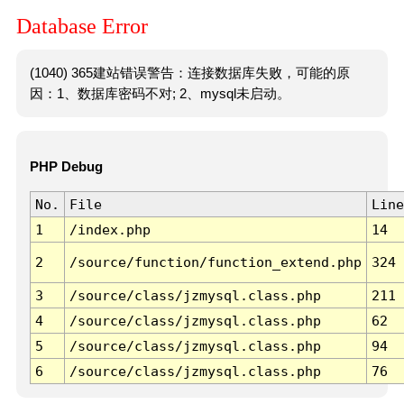
Database Error
(1040) 365建站错误警告：连接数据库失败，可能的原
因：1、数据库密码不对; 2、mysql未启动。
PHP Debug
No.
File
Line
1
/index.php
14
2
/source/function/function_extend.php
324
3
/source/class/jzmysql.class.php
211
4
/source/class/jzmysql.class.php
62
5
/source/class/jzmysql.class.php
94
6
/source/class/jzmysql.class.php
76