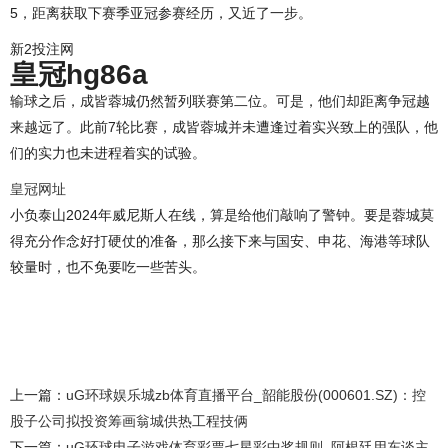
5，距离获取下赛季亚冠参赛经历，又近了一步。
新2投注网
皇冠hg86a
输球之后，成皆蓉城仍然暂列联赛第二位。可是，他们却距离争冠越
来越远了。此前7轮比赛，成皆蓉城并未遭逢过着实兴致上的强队，他
们的实力也未进程着实的试验。
皇冠网址
小负泰山2024年威尼斯人在线，算是给他们敲响了警钟。要是蓉城莫
得充分作念好打硬仗的准备，那么接下来与国安、申花、海港等球队
较量时，也不免要吃一些苦头。
上一篇：
uG环球娱乐城zb体育直播平台_韶能股份(000601.SZ)：控
股子公司拟投资筹画翁城供热工程技俩
下一篇：
uG环球电子游戏体育彩票七星彩中奖规则_阿根廷用东谈主