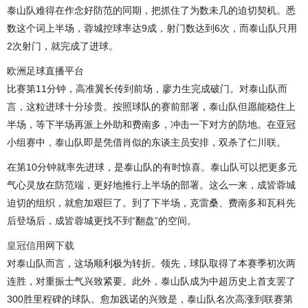
泰山队难得在作念好防范的同期，把抓住了为数未几的迫切契机。悉
数这个词上半场，蓉城控球率达9成，射门数达到6次，而泰山队只用
2次射门，就完成了进球。
欧洲足球直播平台
比赛第11分钟，高准翼长传到前场，廖力生完成破门。对泰山队而
言，这粒进球十分珍贵。按照球队的赛前部署，泰山队但愿能稳住上
半场，等下半场再派上外助和费南多，冲击一下对方的防地。在亚冠
小组赛中，泰山队即是凭借肖似的东谈主员安排，双杀了仁川联。
在第10分钟就率先进球，是泰山队的有时惊喜。泰山队可以把更多元
气心灵放在防范端，更好地推行上半场的部署。这么一来，成皆蓉城
迫切的组织，就愈加艰巨了。到了下半场，克雷桑、费南多和瓦科先
后登场后，成皆蓉城更找不到“翻盘”的空间。
皇冠信用网下载
对泰山队而言，这场顺利极为转折。领先，球队取得了本赛季初次两
连胜，对重振士气兴致紧要。此外，泰山队成为中超历史上首支罢了
300胜里程碑的球队。愈加践诺的兴致是，泰山队名次高涨到联赛第