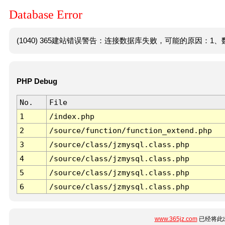
Database Error
(1040) 365建站错误警告：连接数据库失败，可能的原因：1、数
PHP Debug
No.
File
1
/index.php
2
/source/function/function_extend.php
3
/source/class/jzmysql.class.php
4
/source/class/jzmysql.class.php
5
/source/class/jzmysql.class.php
6
/source/class/jzmysql.class.php
www.365jz.com
已经将此