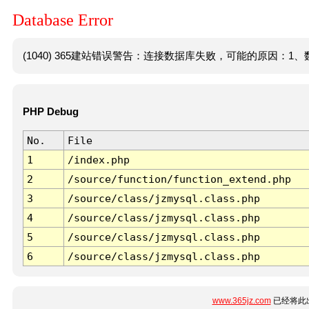
Database Error
(1040) 365建站错误警告：连接数据库失败，可能的原因：1、数
PHP Debug
No.
File
1
/index.php
2
/source/function/function_extend.php
3
/source/class/jzmysql.class.php
4
/source/class/jzmysql.class.php
5
/source/class/jzmysql.class.php
6
/source/class/jzmysql.class.php
www.365jz.com
已经将此