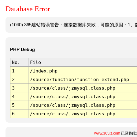
Database Error
(1040) 365建站错误警告：连接数据库失败，可能的原因：1、数
PHP Debug
No.
File
1
/index.php
2
/source/function/function_extend.php
3
/source/class/jzmysql.class.php
4
/source/class/jzmysql.class.php
5
/source/class/jzmysql.class.php
6
/source/class/jzmysql.class.php
www.365jz.com
已经将此