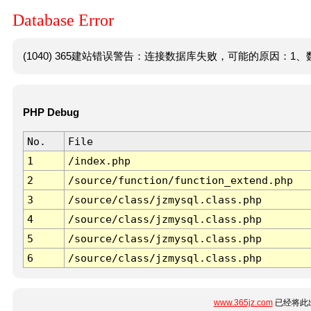
Database Error
(1040) 365建站错误警告：连接数据库失败，可能的原因：1、数
PHP Debug
No.
File
1
/index.php
2
/source/function/function_extend.php
3
/source/class/jzmysql.class.php
4
/source/class/jzmysql.class.php
5
/source/class/jzmysql.class.php
6
/source/class/jzmysql.class.php
www.365jz.com
已经将此