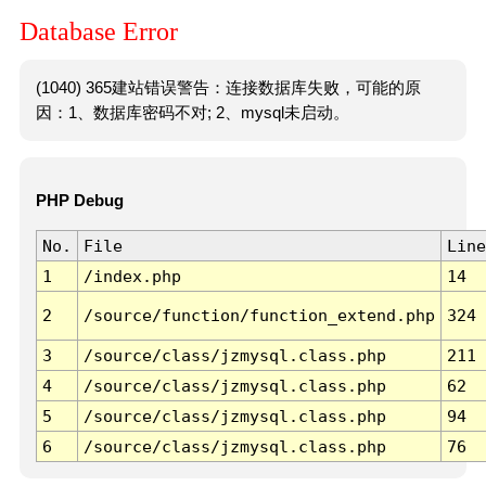
Database Error
(1040) 365建站错误警告：连接数据库失败，可能的原
因：1、数据库密码不对; 2、mysql未启动。
PHP Debug
No.
File
Line
1
/index.php
14
2
/source/function/function_extend.php
324
3
/source/class/jzmysql.class.php
211
4
/source/class/jzmysql.class.php
62
5
/source/class/jzmysql.class.php
94
6
/source/class/jzmysql.class.php
76