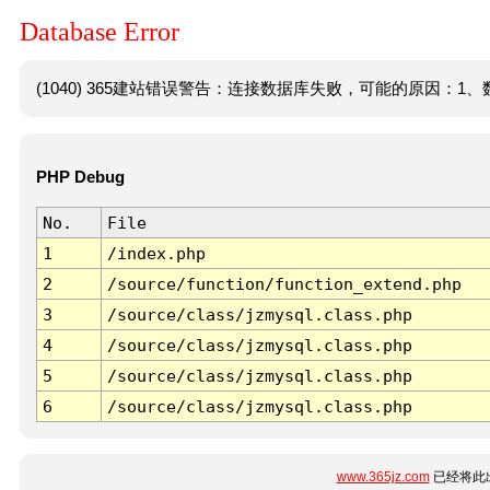
Database Error
(1040) 365建站错误警告：连接数据库失败，可能的原因：1、数
PHP Debug
No.
File
1
/index.php
2
/source/function/function_extend.php
3
/source/class/jzmysql.class.php
4
/source/class/jzmysql.class.php
5
/source/class/jzmysql.class.php
6
/source/class/jzmysql.class.php
www.365jz.com
已经将此