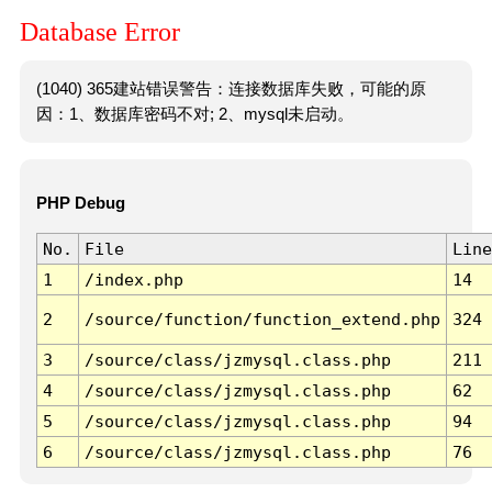
Database Error
(1040) 365建站错误警告：连接数据库失败，可能的原
因：1、数据库密码不对; 2、mysql未启动。
PHP Debug
No.
File
Line
1
/index.php
14
2
/source/function/function_extend.php
324
3
/source/class/jzmysql.class.php
211
4
/source/class/jzmysql.class.php
62
5
/source/class/jzmysql.class.php
94
6
/source/class/jzmysql.class.php
76