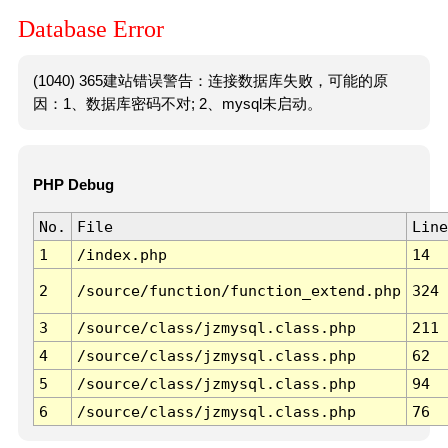
Database Error
(1040) 365建站错误警告：连接数据库失败，可能的原
因：1、数据库密码不对; 2、mysql未启动。
PHP Debug
No.
File
Line
1
/index.php
14
2
/source/function/function_extend.php
324
3
/source/class/jzmysql.class.php
211
4
/source/class/jzmysql.class.php
62
5
/source/class/jzmysql.class.php
94
6
/source/class/jzmysql.class.php
76