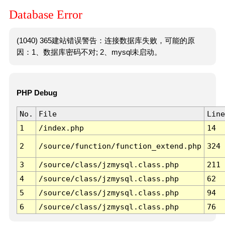
Database Error
(1040) 365建站错误警告：连接数据库失败，可能的原
因：1、数据库密码不对; 2、mysql未启动。
PHP Debug
No.
File
Line
1
/index.php
14
2
/source/function/function_extend.php
324
3
/source/class/jzmysql.class.php
211
4
/source/class/jzmysql.class.php
62
5
/source/class/jzmysql.class.php
94
6
/source/class/jzmysql.class.php
76