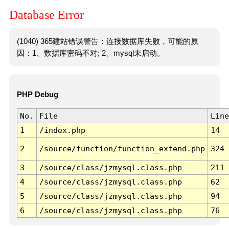
Database Error
(1040) 365建站错误警告：连接数据库失败，可能的原
因：1、数据库密码不对; 2、mysql未启动。
PHP Debug
No.
File
Line
1
/index.php
14
2
/source/function/function_extend.php
324
3
/source/class/jzmysql.class.php
211
4
/source/class/jzmysql.class.php
62
5
/source/class/jzmysql.class.php
94
6
/source/class/jzmysql.class.php
76