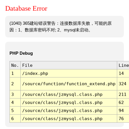
Database Error
(1040) 365建站错误警告：连接数据库失败，可能的原
因：1、数据库密码不对; 2、mysql未启动。
PHP Debug
No.
File
Line
1
/index.php
14
2
/source/function/function_extend.php
324
3
/source/class/jzmysql.class.php
211
4
/source/class/jzmysql.class.php
62
5
/source/class/jzmysql.class.php
94
6
/source/class/jzmysql.class.php
76