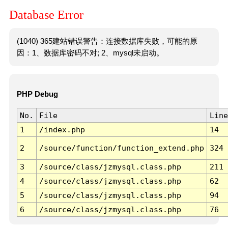
Database Error
(1040) 365建站错误警告：连接数据库失败，可能的原
因：1、数据库密码不对; 2、mysql未启动。
PHP Debug
No.
File
Line
1
/index.php
14
2
/source/function/function_extend.php
324
3
/source/class/jzmysql.class.php
211
4
/source/class/jzmysql.class.php
62
5
/source/class/jzmysql.class.php
94
6
/source/class/jzmysql.class.php
76