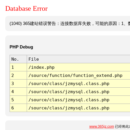
Database Error
(1040) 365建站错误警告：连接数据库失败，可能的原因：1、数
PHP Debug
No.
File
1
/index.php
2
/source/function/function_extend.php
3
/source/class/jzmysql.class.php
4
/source/class/jzmysql.class.php
5
/source/class/jzmysql.class.php
6
/source/class/jzmysql.class.php
www.365jz.com
已经将此